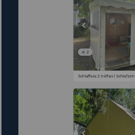
2
Schlaffass 2 trèfles 1 Schlafz