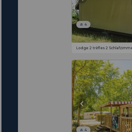
4
Lodge 2 trèfles 2 Schlafzim
4