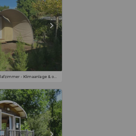
Zelt Coco Sweet 2 trèfles 2 Schlafzimmer - Klimaanlage & ohne Sanitäranlagen