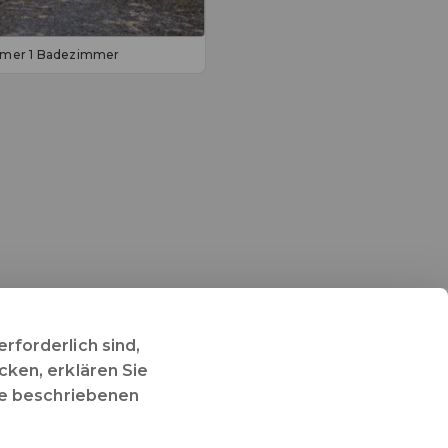
immer 1 Badezimmer
rforderlich sind,
cken, erklären Sie
nie beschriebenen