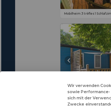
Mobilheim 3 trèfles 1 Schlaf
8
Wir verwenden Cookie
sowie Performance- u
sich mit der Verwend
Mobilheim 3 trèfles 4 Schla
Zwecke einverstand