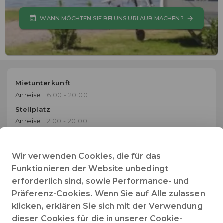
WANN MÖCHTEN SIE BEI UNS URLAUB MACHEN?
Mietunterkunft
Anreise:
16:00 - 20:00
Stellplatz
Anreise:
12:00 - 20:00
Website
Die Website des Betriebs aufrufen
Wir verwenden Cookies, die für das
Funktionieren der Website unbedingt
+39 075 828321
erforderlich sind, sowie Performance- und
Telefonnummer
Präferenz-Cookies. Wenn Sie auf Alle zulassen
klicken, erklären Sie sich mit der Verwendung
info@camping-trasimeno.it
dieser Cookies für die in unserer Cookie-