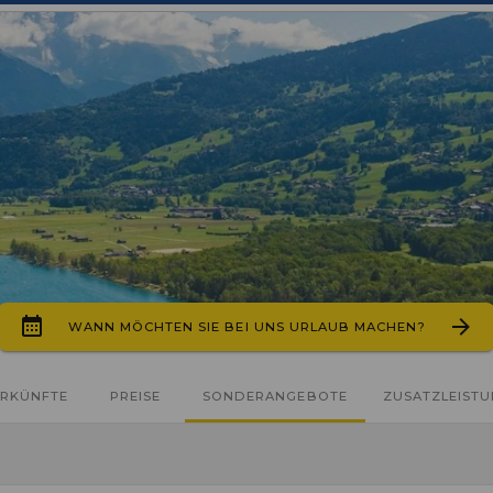
WANN MÖCHTEN SIE BEI UNS URLAUB MACHEN?
RKÜNFTE
PREISE
SONDERANGEBOTE
ZUSATZLEIST