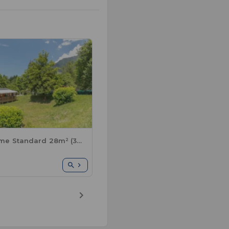
Mobil Home Standard 28m² (3Sch-6Pers) + Terrasse - 7N