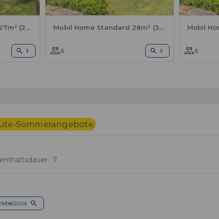
Mobil Home Standard 27m² (2Sch-4Pers) + TV + Terrasse - 7N
Mobil Home Standard 28m² (3Sch-6Pers) + Terrasse - 7N
6
6
inute-Sommerangebote
enthaltsdauer : 7
29/08/2026