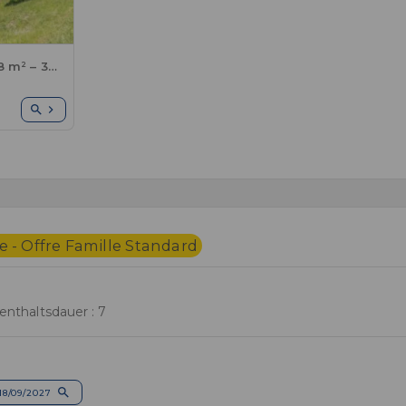
Mobilheim Standard 28 m² – 3 Schlafzimmer + TV + Terrasse + Klimaanlage
 - Offre Famille Standard
enthaltsdauer : 7
18/09/2027