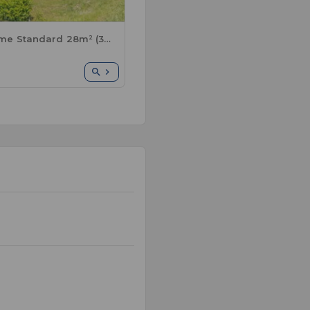
Mobil Home Standard 28m² (3Sch-6Pers) + TV + Terrasse - 7N