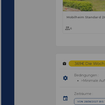
6
369€ Die Woche
Bedingungen :
>Minimale Auf
Zeiträume :
VON 28/08/2027 BIS 