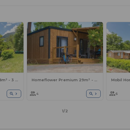
Mobilheim Standard 28m² - 3 Schlafzimmer + TV + Terrasse
Homeflower Premium 29m² - 2 Schlafzimmer + Halbüberdachte Terrasse + TV + Klim +Bettwäsche inklusive
4
6
1/2