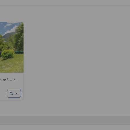
Mobilheim Standard 28 m² – 3 Schlafzimmer + TV + Terrasse + Klimaanlage