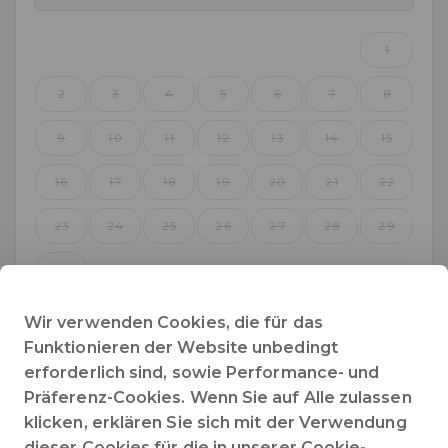
1
2
3
4
5
6
7
8
9
10
11
12
13
14
15
16
17
18
19
20
21
22
23
24
25
26
27
28
29
30
Wir verwenden Cookies, die für das
Funktionieren der Website unbedingt
Dezember 2026
erforderlich sind, sowie Performance- und
Präferenz-Cookies. Wenn Sie auf Alle zulassen
Mo
Di
Mi
Do
Fr
Sa
So
klicken, erklären Sie sich mit der Verwendung
dieser Cookies für die in unserer Cookie-