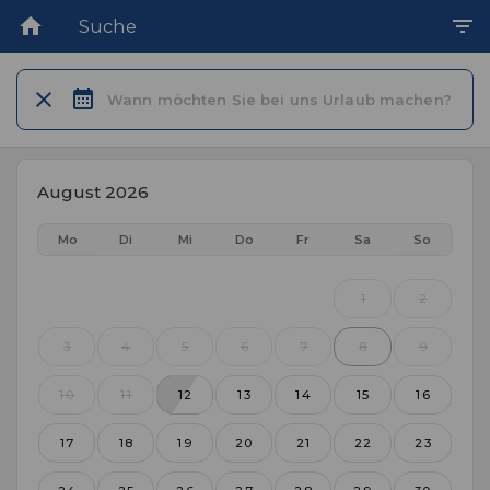
Suche
Wann möchten Sie bei uns Urlaub machen?
August 2026
Mo
Di
Mi
Do
Fr
Sa
So
1
2
3
4
5
6
7
8
9
10
11
12
13
14
15
16
17
18
19
20
21
22
23