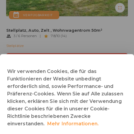
VERFÜGBARKEIT
Stellplatz, Auto, Zelt , Wohnwagentrom 50m²
3 / 6 Personen
|
7.8/10 (14)
Stellplätze
BUCHEN
Wir verwenden Cookies, die für das
Funktionieren der Website unbedingt
BESCHREIBUNG
SONDERANGEBOTE
BEWERTUNGEN
erforderlich sind, sowie Performance- und
Präferenz-Cookies. Wenn Sie auf Alle zulassen
Haustiere erlaubt
Strom
alles anzeigen
klicken, erklären Sie sich mit der Verwendung
dieser Cookies für die in unserer Cookie-
Richtlinie beschriebenen Zwecke
einverstanden.
Mehr Informationen.
Hunde sind nur in der Nebensaison erlaubt