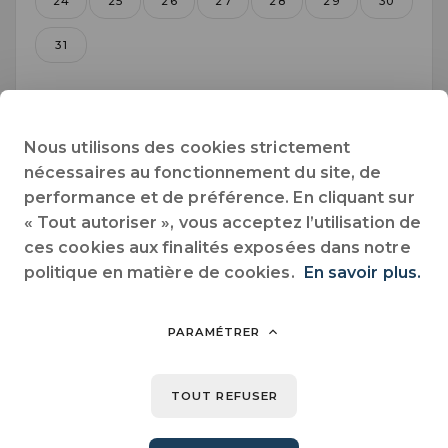
24
25
26
27
28
29
30
31
Septembre 2026
Nous utilisons des cookies strictement
nécessaires au fonctionnement du site, de
Lun.
Mar.
Mer.
Jeu.
Ven.
Sam.
Dim.
performance et de préférence. En cliquant sur
« Tout autoriser », vous acceptez l’utilisation de
1
2
3
4
5
6
ces cookies aux finalités exposées dans notre
politique en matière de cookies.
En savoir plus.
7
8
9
10
11
12
13
14
15
16
17
18
19
20
PARAMÉTRER
21
22
23
24
25
26
27
TOUT REFUSER
28
29
30