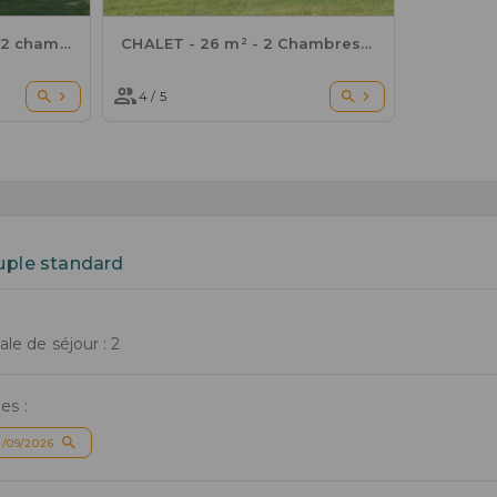
MOBIL-HOME - 27 m² - 2 chambres
CHALET - 26 m² - 2 Chambres - 4/5 pers
4 / 5
uple standard
e de séjour : 2
es :
/09/2026