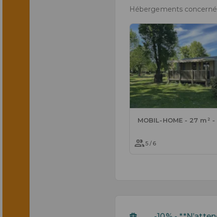
Hébergements concernés
5 / 6
-10% - **N’atten