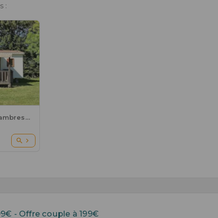
 :
CHALET - 26 m² - 2 Chambres - 4/5 pers
9€ - Offre couple à 199€