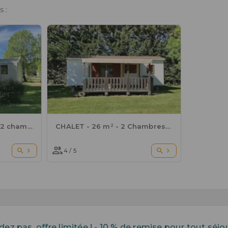
 :
MOBIL-HOME - 27 m² - 2 chambres
CHALET - 26 m² - 2 Chambres - 4/5 pers
4 / 5
dez pas, offre limitée ! - 10 % de remise pour tout séjou