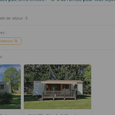
e de séjour : 5
es :
9/08/2026
 :