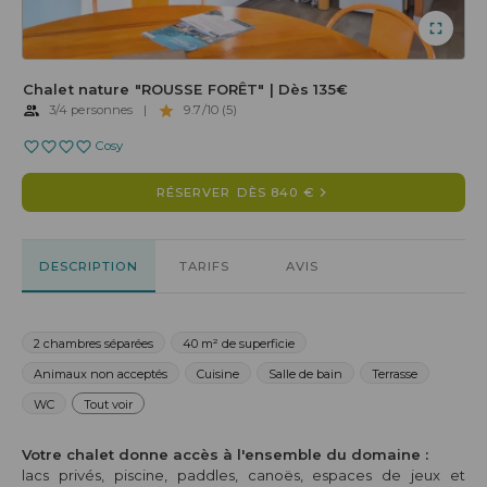
Chalet nature "ROUSSE FORÊT" | Dès 135€
3/4 personnes
|
9.7/10 (5)
Cosy
RÉSERVER
DÈS 840 €
DESCRIPTION
TARIFS
AVIS
2 chambres séparées
40 m² de superficie
Animaux non acceptés
Cuisine
Salle de bain
Terrasse
WC
Tout voir
Votre chalet donne accès à l'ensemble du domaine :
lacs privés, piscine, paddles, canoës, espaces de jeux et