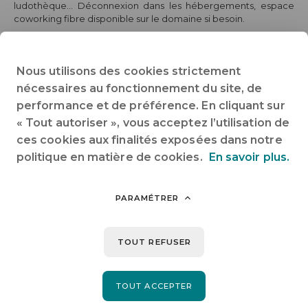
ludothèque... Déconnexion dans les hébergements, espace
coworking fibre disponible sur le domaine si besoin.
Chalet pour 4 personnes et un bébé
Ouvert du 17/04 au 04/10/2026
Nous utilisons des cookies strictement
2 nuits minimum
☀️ VACANCES D'ÉTÉ PLUS : 5 OU 7 NUITS À PARTIR DU 22
nécessaires au fonctionnement du site, de
AOÛT !
performance et de préférence. En cliquant sur
« Tout autoriser », vous acceptez l’utilisation de
👶🏻 KIT BÉBÉ GRATUIT Un lit bébé possible dans la chambre
parentale ou la chambre enfant.
ces cookies aux finalités exposées dans notre
politique en matière de cookies.
En savoir plus.
PARAMÉTRER
Partager sur :
TOUT REFUSER
TOUT ACCEPTER
PRÉCÉDENT
SUIVANT