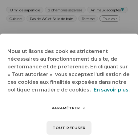
18 m² de superficie
2 chambres séparées
Animaux acceptés
Cuisine
Pas de WC et Salle de bain
Terrasse
Tout voir
Cabane et bien plus encore...
20 activités incluses. Lac, piscine, paddles, canoës, ludothèque,
jeux et animations estivales : tout est inclus. Rien à ajouter.
Nous utilisons des cookies strictement
Réservez et profitez !
nécessaires au fonctionnement du site, de
performance et de préférence. En cliquant sur
Cabanes glamping pour 4 personnes ouvertes du 10/05
au 13/09/2026
« Tout autoriser », vous acceptez l’utilisation de
2 nuits minimum
ces cookies aux finalités exposées dans notre
politique en matière de cookies.
En savoir plus.
☀️ Du 22/08 au 30/08 : 4 nuits minimum
🐕 Un animal de compagnie accepté gracieusement sous
PARAMÉTRER
conditions
TOUT REFUSER