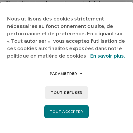
20 activités incluses. Lac, paddles, canoës, ludothèque, jeux et
animations estivales : tout est inclus. Rien à ajouter. Réservez et
profitez !
Nous utilisons des cookies strictement
Cabane de 2 à 4 personnes
nécessaires au fonctionnement du site, de
ouverte du 11/05 au 14/09/2026
performance et de préférence. En cliquant sur
2 nuits minimum
« Tout autoriser », vous acceptez l’utilisation de
☀️ Du 13/07 au 22/08/2026 : 7 nuits minimum > arrivée-
départ : LUNDI, MERCREDI, SAMEDI
ces cookies aux finalités exposées dans notre
NOUVEAUTÉ ❤️ !
Si vous n’êtes que 2 vous ne payez que pour
politique en matière de cookies.
En savoir plus.
2.
PARAMÉTRER
Partager sur :
TOUT REFUSER
TOUT ACCEPTER
PRÉCÉDENT
SUIVANT