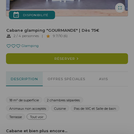
DISPONIBILITÉ
Cabane glamping "GOURMANDE" | Dès 75€
2 / 4 personnes
|
9.7/10 (6)
Glamping
RÉSERVER
DESCRIPTION
OFFRES SPÉCIALES
AVIS
18 m² de superficie
2 chambres séparées
Animaux non acceptés
Cuisine
Pas de WC et Salle de bain
Terrasse
Tout voir
Cabane et bien plus encore...