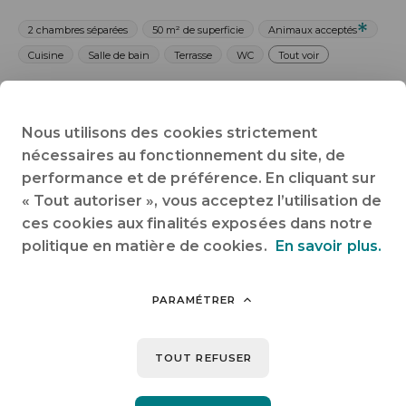
2 chambres séparées
50 m² de superficie
Animaux acceptés
Cuisine
Salle de bain
Terrasse
WC
Tout voir
Posez vos valises, tout est compris !
Profitez gratuitement de toutes nos activités sur place : lac de
Nous utilisons des cookies strictement
baignade, piscine, paddles, canoës, ludothèque, jeux géants,
nécessaires au fonctionnement du site, de
géocaching, animations et bien plus encore. Zéro supplément
performance et de préférence. En cliquant sur
surprise, que du bonheur !
« Tout autoriser », vous acceptez l’utilisation de
Chalets vintages pour 5 personnes ouverts du 17/04 au
ces cookies aux finalités exposées dans notre
04/10/2026
politique en matière de cookies.
En savoir plus.
2 nuits minimum
☀️ Du 06/07 au 30/08/2026 > arrivée : LUNDI, MERCREDI,
SAMEDI EN COURT SÉJOUR ET SEMAINE
PARAMÉTRER
🐕 Un animal de compagnie accepté gracieusement sous
conditions
TOUT REFUSER
Partager sur :