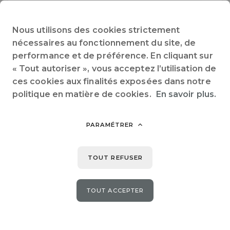
Octobre 2026
Nous utilisons des cookies strictement
nécessaires au fonctionnement du site, de
Lun.
Mar.
Mer.
Jeu.
Ven.
Sam.
Dim.
performance et de préférence. En cliquant sur
« Tout autoriser », vous acceptez l’utilisation de
1
2
3
4
ces cookies aux finalités exposées dans notre
politique en matière de cookies.
En savoir plus.
5
6
7
8
9
10
11
12
13
14
15
16
17
18
PARAMÉTRER
19
20
21
22
23
24
25
TOUT REFUSER
26
27
28
29
30
31
TOUT ACCEPTER
ANNULER
SANS DATES