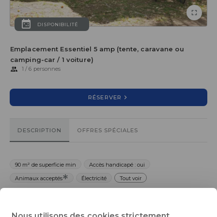
DISPONIBILITÉ
Emplacement Essentiel 5 amp (tente, caravane ou
camping-car / 1 voiture)
1 / 6 personnes
RÉSERVER
DESCRIPTION
OFFRES SPÉCIALES
90 m² de superficie min
Accès handicapé : oui
Animaux acceptés
Électricité
Tout voir
Profitez d’une parcelle de 100 m², parfaitement plane et
Nous utilisons des cookies strictement
recouverte d’une pelouse soignée. Bien délimitée par des