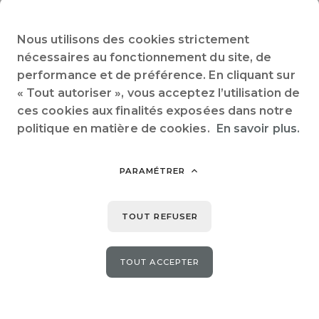
confortables entre amis ! Avec une chambre double, une
chambre à lits simples, et un séjour lumineux équipé d’une
Nous utilisons des cookies strictement
banquette convertible, tout le monde y trouve sa place. La
cuisine, bien équipée (frigo, gazinière, micro-ondes), vous
nécessaires au fonctionnement du site, de
permet de préparer vos repas comme à la maison. La
performance et de préférence. En cliquant sur
climatisation réversible, la salle de douche et les WC séparés
« Tout autoriser », vous acceptez l’utilisation de
ajoutent au confort quotidien. Astucieux et cosy, il offre une
ambiance chaleureuse sur 25m2. À l’extérieur, une jolie
ces cookies aux finalités exposées dans notre
terrasse ombragée sous les arbres vous invite à partager des
politique en matière de cookies.
En savoir plus.
repas ou à vous détendre en pleine nature.
PARAMÉTRER
Partager sur :
TOUT REFUSER
TOUT ACCEPTER
PRÉCÉDENT
SUIVANT