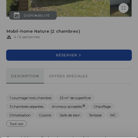
DISPONIBILITÉ
Mobil-home Nature (2 chambres)
4 / 6 personnes
RÉSERVER
DESCRIPTION
OFFRES SPÉCIALES
1 couchage hors chambre
25 m² de superficie
3 chambres séparées
Animaux acceptés
Chauffage
Climatisation
Cuisine
Salle de bain
Terrasse
WC
Tout voir
Ce mobil-home 2 chambres est parfait pour des vacances