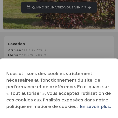
QUAND SOUHAITEZ-VOUS VENIR ?
Location
Arrivée :
13:30 - 22:00
Départ :
00:00 - 11:00
Emplacement
Arrivée :
13:30 - 22:00
Nous utilisons des cookies strictement
Départ :
00:00 - 11:00
nécessaires au fonctionnement du site, de
Site Internet
performance et de préférence. En cliquant sur
Accéder au site de l'établissement
« Tout autoriser », vous acceptez l’utilisation de
ces cookies aux finalités exposées dans notre
0032 475 66 93 36
politique en matière de cookies.
En savoir plus.
Téléphone