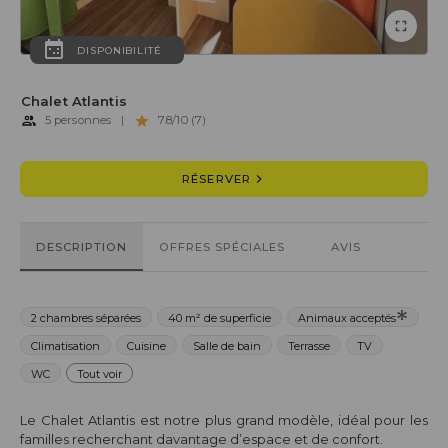
DISPONIBILITÉ
Chalet Atlantis
5 personnes
|
7.8/10 (7)
RÉSERVER
DESCRIPTION
OFFRES SPÉCIALES
AVIS
2 chambres séparées
40 m² de superficie
Animaux acceptés
Climatisation
Cuisine
Salle de bain
Terrasse
TV
WC
Tout voir
Le Chalet Atlantis est notre plus grand modèle, idéal pour les
familles recherchant davantage d’espace et de confort.