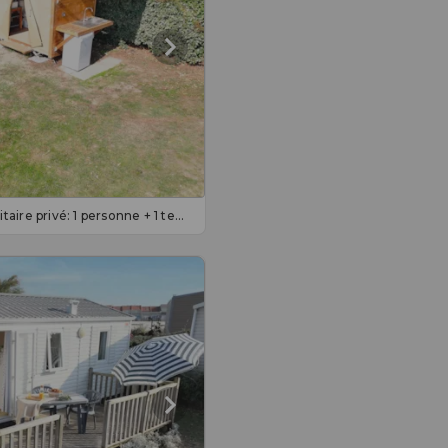
Emplacement 100 m2 avec sanitaire privé: 1 personne + 1 tente ou 1 véhicule + électr. En supp 5pers