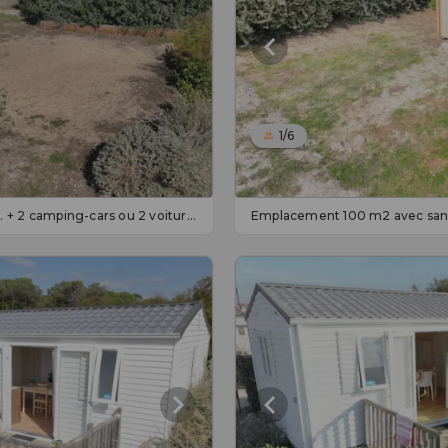
1/6
Emplacement 200 m² : 2 pers. + 2 camping-cars ou 2 voitures + caravanes + électr. - En supp 10 pers.