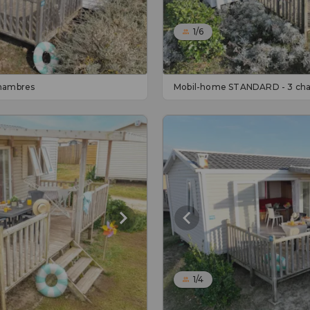
1/6
hambres
Mobil-home STANDARD - 3 ch
1/4