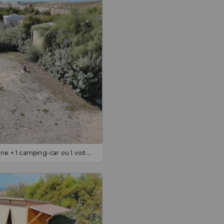
Emplacement 100 m² : 1 personne + 1 camping-car ou 1 voiture+caravane + électr. 16A. En sup 5 pers.