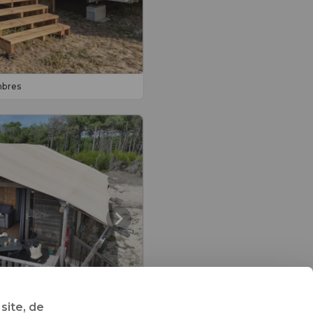
mbres
site, de