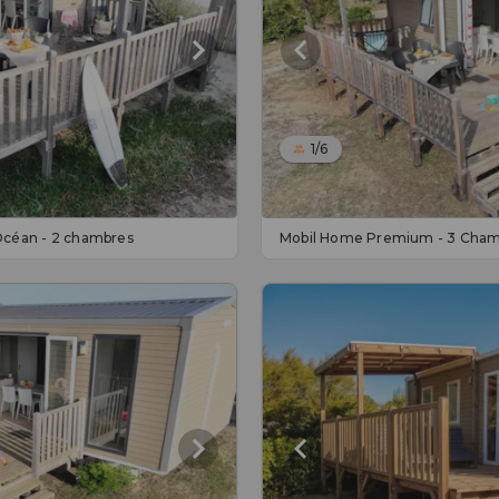
1/6
céan - 2 chambres
Mobil Home Premium - 3 Cha