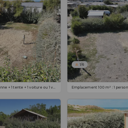
1/6
Emplacement 100 m² : 1 personne + 1 tente + 1 voiture ou 1 vélo + éléctricité 16A - En supp. 5 pers.