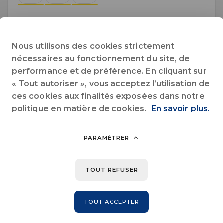
Octobre 2026
Nous utilisons des cookies strictement
nécessaires au fonctionnement du site, de
Lun.
Mar.
Mer.
Jeu.
Ven.
Sam.
Dim.
performance et de préférence. En cliquant sur
« Tout autoriser », vous acceptez l’utilisation de
1
2
3
4
ces cookies aux finalités exposées dans notre
politique en matière de cookies.
En savoir plus.
5
6
7
8
9
10
11
12
13
14
15
16
17
18
PARAMÉTRER
19
20
21
22
23
24
25
TOUT REFUSER
26
27
28
29
30
31
TOUT ACCEPTER
Novembre 2026