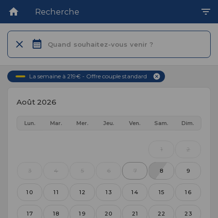
Recherche
Quand souhaitez-vous venir ?
La semaine à 219€ - Offre couple standard
Août 2026
Lun.
Mar.
Mer.
Jeu.
Ven.
Sam.
Dim.
1
2
3
4
5
6
7
8
9
10
11
12
13
14
15
16
17
18
19
20
21
22
23