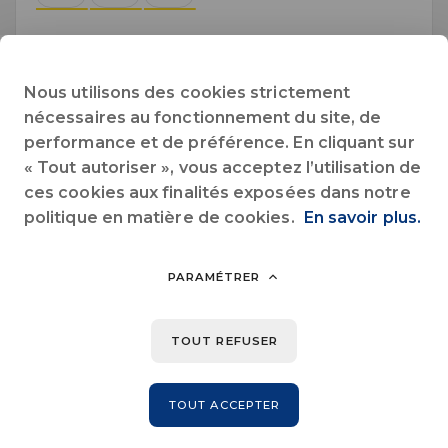
Octobre 2026
Nous utilisons des cookies strictement
nécessaires au fonctionnement du site, de
Lun.
Mar.
Mer.
Jeu.
Ven.
Sam.
Dim.
performance et de préférence. En cliquant sur
« Tout autoriser », vous acceptez l’utilisation de
1
2
3
4
ces cookies aux finalités exposées dans notre
politique en matière de cookies.
En savoir plus.
5
6
7
8
9
10
11
12
13
14
15
16
17
18
PARAMÉTRER
19
20
21
22
23
24
25
TOUT REFUSER
26
27
28
29
30
31
TOUT ACCEPTER
Novembre 2026