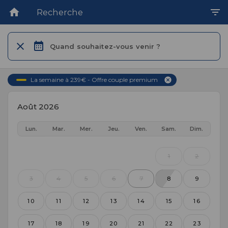
Recherche
Quand souhaitez-vous venir ?
La semaine à 239€ - Offre couple premium
Août 2026
Lun.
Mar.
Mer.
Jeu.
Ven.
Sam.
Dim.
1
2
3
4
5
6
7
8
9
10
11
12
13
14
15
16
17
18
19
20
21
22
23