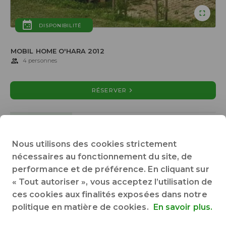
DISPONIBILITÉ
MOBIL HOME O'HARA 2012
4 personnes
RÉSERVER
DESCRIPTION
OFFRES SPÉCIALES
Nous utilisons des cookies strictement
nécessaires au fonctionnement du site, de
2 chambres séparées
24 m² de superficie
performance et de préférence. En cliquant sur
Accès handicapé : non
Animaux non acceptés
Chauffage
« Tout autoriser », vous acceptez l’utilisation de
Cuisine
Salle de bain
Terrasse
WC
Tout voir
ces cookies aux finalités exposées dans notre
politique en matière de cookies.
En savoir plus.
Possibilité de mettre un lit bébé dans la chambre adulte.