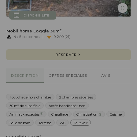
DISPONIBILITÉ
Mobil home Loggia 30m²
4 / 5 personnes
|
9.2/10 (21)
RÉSERVER
DESCRIPTION
OFFRES SPÉCIALES
AVIS
1 couchage hors chambre
2 chambres séparées
30 m² de superficie
Accès handicapé : non
Animaux acceptés
Chauffage
Climatisation
$
Cuisine
Salle de bain
Terrasse
WC
Tout voir
Superficie : 30 m²