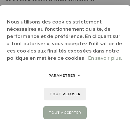
Terrasse avec table et chaises d'extérieur et 2 chiliennes
Nous utilisons des cookies strictement
Le plus : option climatisation.
La barriere d'accès au camping est fermée entre 22h30 et
nécessaires au fonctionnement du site, de
8h00, pour des raisons de quiètude aucun départ n'est
performance et de préférence. En cliquant sur
possible en dehors de ces heures.
« Tout autoriser », vous acceptez l’utilisation de
ces cookies aux finalités exposées dans notre
politique en matière de cookies.
En savoir plus.
PARAMÉTRER
Partager sur :
TOUT REFUSER
TOUT ACCEPTER
PRÉCÉDENT
SUIVANT