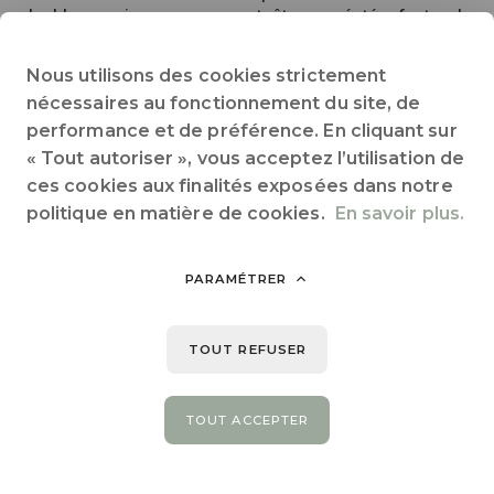
doubles essieux ne peuvent être accéptés faute de
place pour manoeuvrer .
Pensez à votre prise européenne.
Nous utilisons des cookies strictement
location mini frigo table-top sur emplacement : 44 Litres
(minimum 1 semaine).
nécessaires au fonctionnement du site, de
Les arrivées se font uniquement l'après-midi à partir de
performance et de préférence. En cliquant sur
14h en haute saison et 15h en moyenne et basse saison
« Tout autoriser », vous acceptez l’utilisation de
et les départs avant midi.
La barriere d'accès au camping est fermée entre 22h30 et
ces cookies aux finalités exposées dans notre
8h00, pour des raisons de quiètude aucun départ n'est
politique en matière de cookies.
En savoir plus.
possible en dehors de ces heures.
PARAMÉTRER
Partager sur :
TOUT REFUSER
TOUT ACCEPTER
PRÉCÉDENT
SUIVANT