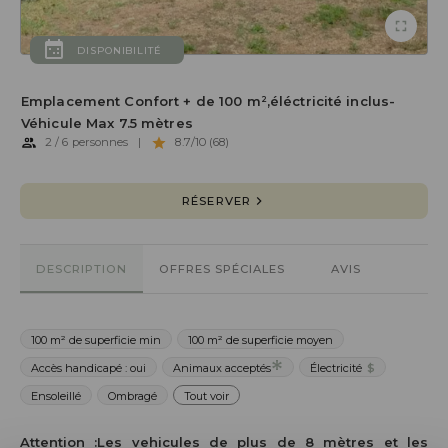
DISPONIBILITÉ
Emplacement Confort + de 100 m²,éléctricité inclus-
Véhicule Max 7.5 mètres
2 / 6 personnes
|
8.7/10 (68)
RÉSERVER
DESCRIPTION
OFFRES SPÉCIALES
AVIS
100 m² de superficie min
100 m² de superficie moyen
Accès handicapé : oui
Animaux acceptés
Électricité
$
Ensoleillé
Ombragé
Tout voir
Attention :Les vehicules de plus de 8 mètres et les