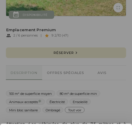
DISPONIBILITÉ
Emplacement Premium
2 / 6 personnes
|
9.2/10 (47)
RÉSERVER
DESCRIPTION
OFFRES SPÉCIALES
AVIS
100 m² de superficie moyen
80 m² de superficie min
Animaux acceptés
Électricité
Ensoleillé
Mini bloc sanitaire
Ombragé
Tout voir
Attention :Les véhicules de plus de 7,5 mètres et à
double essieu ne peuvent être acceptés en raison du