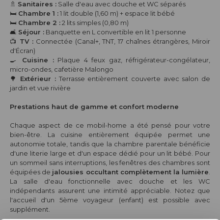
🚿
Sanitaires :
Salle d'eau avec douche et WC séparés
🛏️
Chambre 1 :
1 lit double (1,60 m) + espace lit bébé
🛏️
Chambre 2 :
2 lits simples (0,80 m)
🛋️
Séjour :
Banquette en L convertible en lit 1 personne
📺
TV :
Connectée (Canal+, TNT, 17 chaînes étrangères, Miroir
d'Écran)
🍳
Cuisine :
Plaque 4 feux gaz, réfrigérateur-congélateur,
micro-ondes, cafetière Malongo
🌳
Extérieur :
Terrasse entièrement couverte avec salon de
jardin et vue rivière
Prestations haut de gamme et confort moderne
Chaque aspect de ce mobil-home a été pensé pour votre
bien-être. La cuisine entièrement équipée permet une
autonomie totale, tandis que la chambre parentale bénéficie
d'une literie large et d'un espace dédié pour un lit bébé. Pour
un sommeil sans interruptions, les fenêtres des chambres sont
équipées de
jalousies occultant complètement la lumière
.
La salle d'eau fonctionnelle avec douche et les WC
indépendants assurent une intimité appréciable. Notez que
l'accueil d'un 5ème voyageur (enfant) est possible avec
supplément.