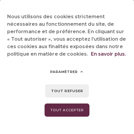
À l'extérieur, la terrasse entièrement couverte prolonge
l'espace de vie, vous permettant de profiter du panorama sur
Nous utilisons des cookies strictement
le Tarn par tous les temps.
nécessaires au fonctionnement du site, de
performance et de préférence. En cliquant sur
Nos tarifs de base incluent :
« Tout autoriser », vous acceptez l’utilisation de
✅ Séjour pour 4 personnes et stationnement pour 1 véhicule
ces cookies aux finalités exposées dans notre
✅
Linge de lit fourni
et Accès WiFi inclus
politique en matière de cookies.
En savoir plus.
✅ Consommations d'électricité, de gaz et d'eau
PARAMÉTRER
Partager sur :
TOUT REFUSER
TOUT ACCEPTER
PRÉCÉDENT
SUIVANT