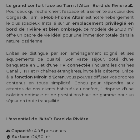
Le grand confort face au Tarn : l'Altaïr Bord de Rivière 🌊
Pour ceux qui recherchent l'espace et la sérénité au cœur des
Gorges du Tarn, le
Mobil-home Altaïr
est notre hébergement
le plus spacieux. Installé sur un
emplacement privilégié en
bord de rivière et bien ombragé
, ce modèle de 24,90 m²
offre un cadre de vie idéal pour une immersion totale dans la
nature lozérienne.
L'Altaïr se distingue par son aménagement soigné et ses
équipements de qualité. Son vaste séjour, doté d'une
banquette en L et d'une
TV connectée
(incluant les chaînes
Canal+, TNT et 17 chaînes étrangères), invite à la détente. Grâce
à la
fonction Miroir d'Écran
, vous pouvez diffuser vos propres
contenus en toute simplicité. Conçu pour répondre aux
attentes de nos clients habitués au confort, il dispose d'une
isolation optimale et de prestations haut de gamme pour un
séjour en toute tranquillité.
L'essentiel de l'Altaïr Bord de Rivière
👥
Capacité :
4 à 5 personnes
🏠
Surface :
24,90 m²