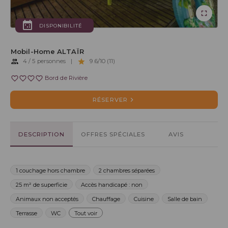
DISPONIBILITÉ
Mobil-Home ALTAÏR
4 / 5 personnes
|
9.6/10 (11)
Bord de Rivière
RÉSERVER
DESCRIPTION
OFFRES SPÉCIALES
AVIS
1 couchage hors chambre
2 chambres séparées
25 m² de superficie
Accès handicapé : non
Animaux non acceptés
Chauffage
Cuisine
Salle de bain
Terrasse
WC
Tout voir