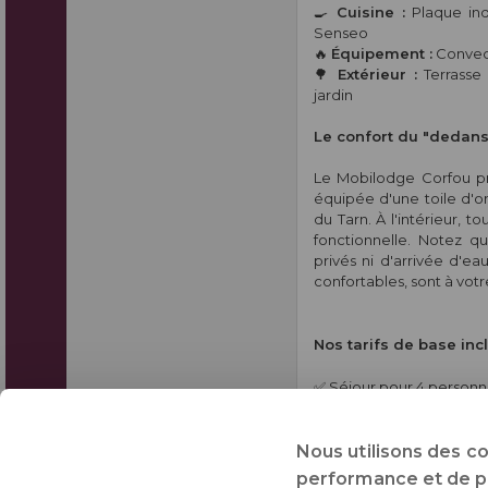
🍳
Cuisine :
Plaque indu
Senseo
🔥
Équipement :
Convect
🌳
Extérieur :
Terrasse 
jardin
Le confort du "dedan
Le Mobilodge Corfou pri
équipée d'une toile d'o
du Tarn. À l'intérieur, 
fonctionnelle. Notez 
privés ni d'arrivée d'ea
confortables, sont à vot
Nos tarifs de base incl
✅ Séjour pour 4 personn
✅
Linge de lit fourni
po
✅ Consommations d'élect
Nous utilisons des c
performance et de pré