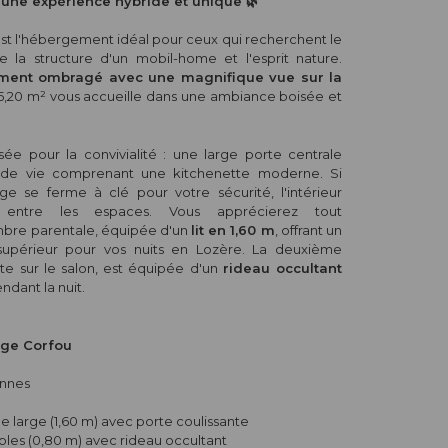
 une expérience hybride et unique 🌿
st l'hébergement idéal pour ceux qui recherchent le
e la structure d'un mobil-home et l'esprit nature.
ent ombragé avec une magnifique vue sur la
15,20 m² vous accueille dans une ambiance boisée et
ée pour la convivialité : une large porte centrale
 de vie comprenant une kitchenette moderne. Si
e se ferme à clé pour votre sécurité, l'intérieur
té entre les espaces. Vous apprécierez tout
mbre parentale, équipée d'un
lit en 1,60 m
, offrant un
upérieur pour vos nuits en Lozère. La deuxième
te sur le salon, est équipée d'un
rideau occultant
endant la nuit.
dge Corfou
onnes
ble large (1,60 m) avec porte coulissante
mples (0,80 m) avec rideau occultant