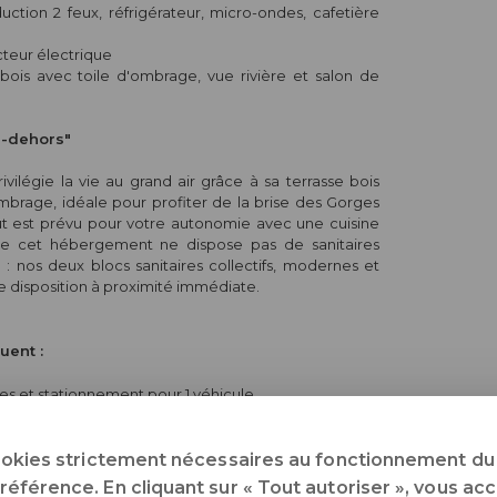
ction 2 feux, réfrigérateur, micro-ondes, cafetière
eur électrique
bois avec toile d'ombrage, vue rivière et salon de
s-dehors"
vilégie la vie au grand air grâce à sa terrasse bois
mbrage, idéale pour profiter de la brise des Gorges
tout est prévu pour votre autonomie avec une cuisine
que cet hébergement ne dispose pas de sanitaires
u : nos deux blocs sanitaires collectifs, modernes et
re disposition à proximité immédiate.
uent :
es et stationnement pour 1 véhicule
ur votre confort
ricité et d'eau
ookies strictement nécessaires au fonctionnement du 
férence. En cliquant sur « Tout autoriser », vous acce