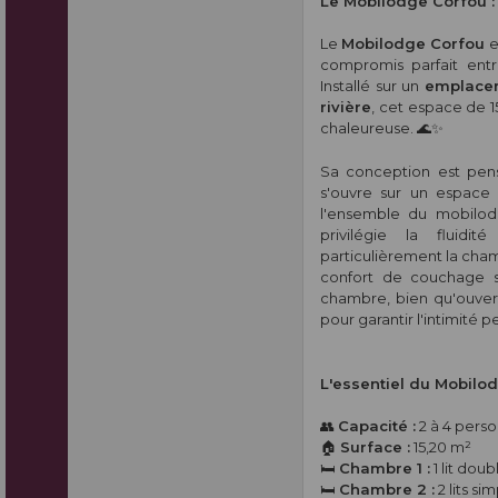
Le Mobilodge Corfou :
Le
Mobilodge Corfou
e
compromis parfait entr
Installé sur un
emplacem
rivière
, cet espace de 
chaleureuse. 🌊✨
Sa conception est pens
s'ouvre sur un espace
l'ensemble du mobilodg
privilégie la fluidi
particulièrement la cha
confort de couchage s
chambre, bien qu'ouver
pour garantir l'intimité p
L'essentiel du Mobilo
👥
Capacité :
2 à 4 pers
🏠
Surface :
15,20 m²
🛏️
Chambre 1 :
1 lit dou
🛏️
Chambre 2 :
2 lits si