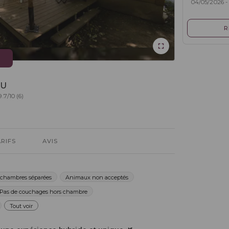
04/05/2026 -
R
OU
.7/10 (6)
ARIFS
AVIS
 chambres séparées
Animaux non acceptés
Pas de couchages hors chambre
Tout voir