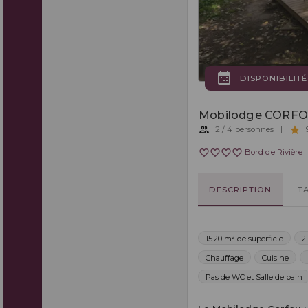
DISPONIBILITÉ
Mobilodge CORF
2 / 4 personnes
|
9
Bord de Rivière
DESCRIPTION
T
15.20 m² de superficie
2
Chauffage
Cuisine
Pas de WC et Salle de bain