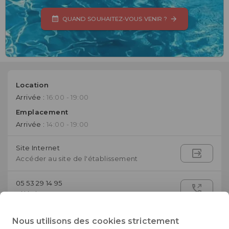
QUAND SOUHAITEZ-VOUS VENIR ?
Location
Arrivée :
16:00 - 19:00
Emplacement
Arrivée :
14:00 - 19:00
Site Internet
Accéder au site de l'établissement
05 53 29 14 95
Téléphone
contact@lepontdemazerat.com
Nous utilisons des cookies strictement