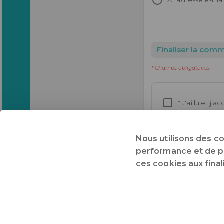
A l'adresse e-mai
Finaliser la co
* Champs obligatoires
* J'ai lu et j'a
Conformément à l'art
exclues du droit de r
Nous utilisons des c
performance et de pré
ces cookies aux fina