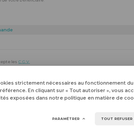
l de votre bénéficiaire.
mmande
ccepte les
C.G.V.
icle L-221-28 du code de la consommation, les prestations de services d’h
étractation légal.
ookies strictement nécessaires au fonctionnement du 
férence. En cliquant sur « Tout autoriser », vous acce
lités exposées dans notre politique en matière de coo
PASSER AU PAIEMENT (60 €)
PARAMÉTRER
TOUT REFUSER