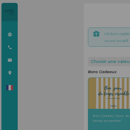
Un bon cadea
ou en locatif
Choisir une valeur
Bons Cadeaux
Bon Cadeau "pour du
temps ensemble"