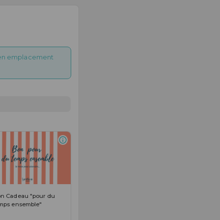
e en emplacement
n Cadeau "pour du
mps ensemble"