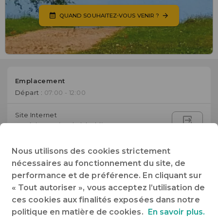
QUAND SOUHAITEZ-VOUS VENIR ?
Emplacement
Départ :
07:00 - 12:00
Site Internet
Accéder au site de l'établissement
+33 (0)3 85 37 11 83
Nous utilisons des cookies strictement
Téléphone
nécessaires au fonctionnement du site, de
performance et de préférence. En cliquant sur
info@camping-macon.com
« Tout autoriser », vous acceptez l’utilisation de
E-mail
ces cookies aux finalités exposées dans notre
politique en matière de cookies.
En savoir plus.
Le Port d'Arciat