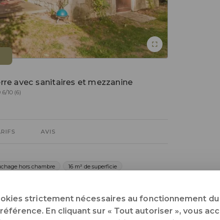
rre avec sanitaires et mezzanine
.6/10 (6)
ARIFS
AVIS
uchage hors chambre
16 m² de superficie
isine
Salle de bain
WC
Tout voir
ookies strictement nécessaires au fonctionnement du 
férence. En cliquant sur « Tout autoriser », vous acce