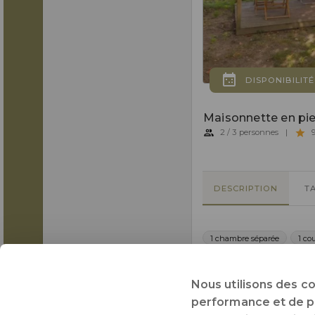
DISPONIBILITÉ
Maisonnette en pie
2 / 3 personnes
|
9
DESCRIPTION
T
1 chambre séparée
1 co
Animaux acceptés
Cu
Nous utilisons des c
performance et de pré