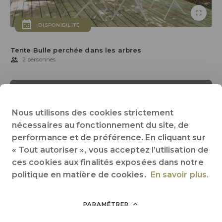
DISPONIBILITÉ
Tente Bulle perchée dans les arbres
2 personnes
RÉSERVER
Nous utilisons des cookies strictement
DESCRIPTION
OFFRES SPÉCIALES
nécessaires au fonctionnement du site, de
performance et de préférence. En cliquant sur
« Tout autoriser », vous acceptez l’utilisation de
1 chambre séparée
2 m² de superficie
Pas de cuisine
ces cookies aux finalités exposées dans notre
Pas de salle de bain
Pas de WC
Tout voir
politique en matière de cookies.
En savoir plus.
PARAMÉTRER
Partager sur :