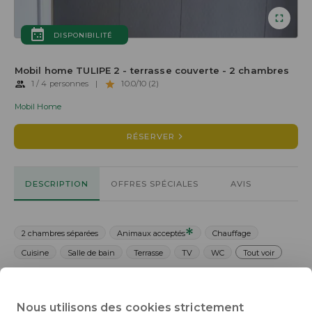
DISPONIBILITÉ
Mobil home TULIPE 2 - terrasse couverte - 2 chambres
1 / 4 personnes
|
10.0/10 (2)
Mobil Home
RÉSERVER
DESCRIPTION
OFFRES SPÉCIALES
AVIS
2 chambres séparées
Animaux acceptés
Chauffage
Cuisine
Salle de bain
Terrasse
TV
WC
Tout voir
Le Camping Fraiteux à Plombières-les-Bains vous propose sa
Nous utilisons des cookies strictement
gamme de mobil-home Tulipes. Ces derniers comportent 4