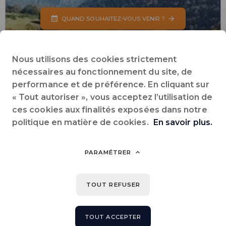
QUAND SOUHAITEZ-VOUS VENIR ?
Nous utilisons des cookies strictement
nécessaires au fonctionnement du site, de
performance et de préférence. En cliquant sur
Site Internet
Accéder au site de l'établissement
« Tout autoriser », vous acceptez l’utilisation de
ces cookies aux finalités exposées dans notre
+33 (0)5 61 64 47 53
politique en matière de cookies.
En savoir plus.
Téléphone
PARAMÉTRER
campinglecastella@orange.fr
E-mail
TOUT REFUSER
4 route du Castella
09250
LUZENAC
- France
TOUT ACCEPTER