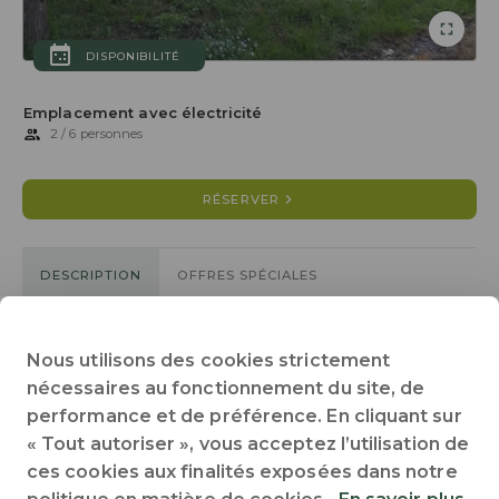
DISPONIBILITÉ
Emplacement avec électricité
2 / 6 personnes
RÉSERVER
DESCRIPTION
OFFRES SPÉCIALES
80 m² de superficie min
90 m² de superficie moyen
Nous utilisons des cookies strictement
Accès handicapé : oui
Animaux acceptés
Électricité
nécessaires au fonctionnement du site, de
performance et de préférence. En cliquant sur
Ensoleillé
Ombragé
Proche sanitaires
Tout voir
« Tout autoriser », vous acceptez l’utilisation de
Emplacement avec électricté sur herbe plat d'environ 100m²
ces cookies aux finalités exposées dans notre
pour tentes, vans et fourgons aménagés, caravanes et