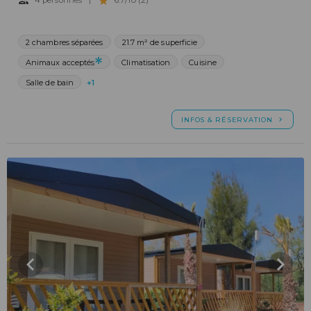
4 personnes
|
6.7/10 (2)
2 chambres séparées
21.7 m² de superficie
Animaux acceptés
Climatisation
Cuisine
Salle de bain
+1
INFOS & RÉSERVATION