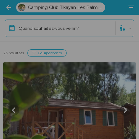
Camping Club Tikayan Les Palmi...
Quand souhaitez-vous venir ?
-
23 résultats
Equipements