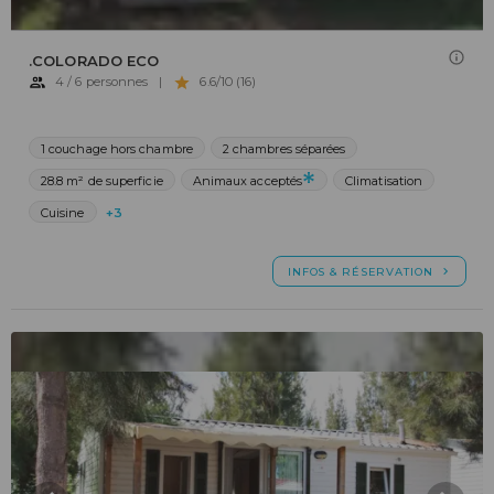
.COLORADO ECO
4 / 6 personnes
|
6.6/10 (16)
1 couchage hors chambre
2 chambres séparées
28.8 m² de superficie
Animaux acceptés
Climatisation
Cuisine
+3
INFOS & RÉSERVATION