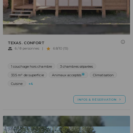
TEXAS. CONFORT
6 / 8 personnes
|
6.8/10 (15)
1 couchage hors chambre
3 chambres séparées
33.5 m² de superficie
Animaux acceptés
Climatisation
Cuisine
+4
INFOS & RÉSERVATION