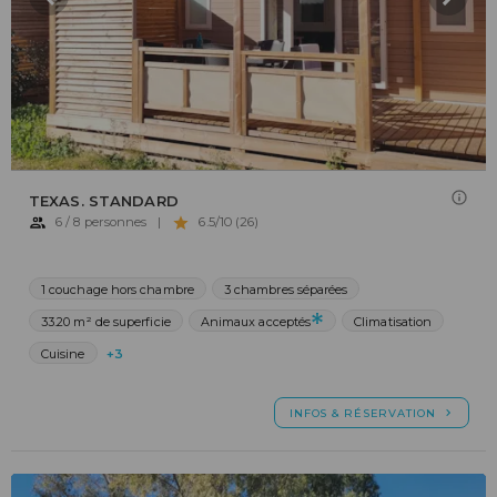
TEXAS. STANDARD
6 / 8 personnes
|
6.5/10 (26)
1 couchage hors chambre
3 chambres séparées
33.20 m² de superficie
Animaux acceptés
Climatisation
Cuisine
+3
INFOS & RÉSERVATION