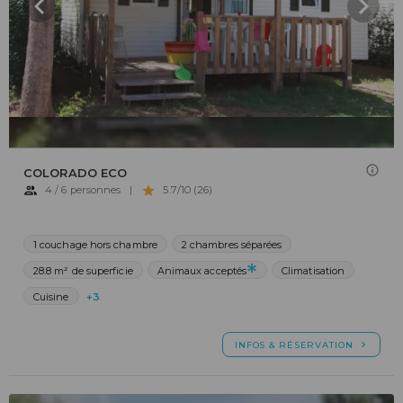
COLORADO ECO
4 / 6 personnes
|
5.7/10 (26)
1 couchage hors chambre
2 chambres séparées
28.8 m² de superficie
Animaux acceptés
Climatisation
Cuisine
+3
INFOS & RÉSERVATION