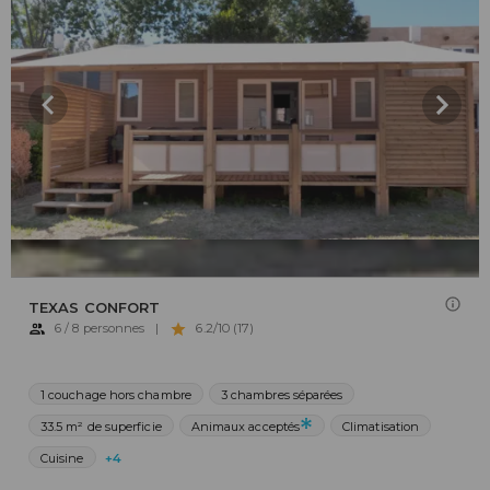
TEXAS CONFORT
6 / 8 personnes
|
6.2/10 (17)
1 couchage hors chambre
3 chambres séparées
33.5 m² de superficie
Animaux acceptés
Climatisation
Cuisine
+4