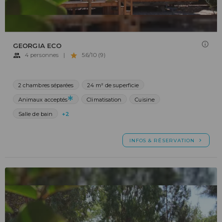
GEORGIA ECO
4 personnes
|
5.6/10 (9)
2 chambres séparées
24 m² de superficie
Animaux acceptés
Climatisation
Cuisine
Salle de bain
+2
INFOS & RÉSERVATION