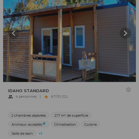
IDAHO STANDARD
4 personnes
|
6.7/10 (12)
2 chambres séparées
21.7 m² de superficie
Animaux acceptés
Climatisation
Cuisine
Salle de bain
+1