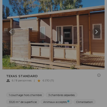
TEXAS STANDARD
6 / 8 personnes
|
6.1/10 (11)
1 couchage hors chambre
3 chambres séparées
33.20 m² de superficie
Animaux acceptés
Climatisation