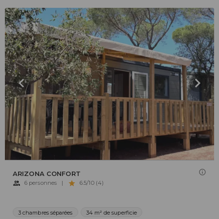
ARIZONA CONFORT
6 personnes
|
6.5/10 (4)
3 chambres séparées
34 m² de superficie