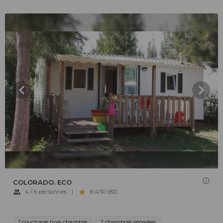
COLORADO. ECO
4 / 6 personnes
|
6.4/10 (82)
1 couchage hors chambre
2 chambres séparées