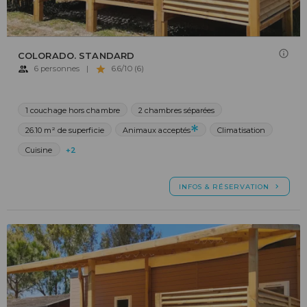
COLORADO. STANDARD
6 personnes
|
6.6/10 (6)
1 couchage hors chambre
2 chambres séparées
26.10 m² de superficie
Animaux acceptés
Climatisation
Cuisine
+2
INFOS & RÉSERVATION