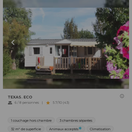
TEXAS. ECO
6 / 8 personnes
|
5.7/10 (43)
1 couchage hors chambre
3 chambres séparées
32 m² de superficie
Animaux acceptés
Climatisation