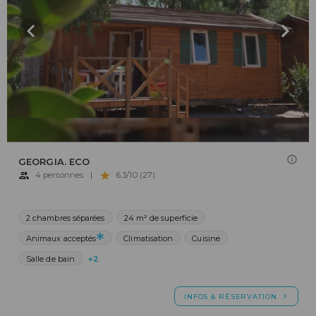
GEORGIA. ECO
4 personnes
|
6.3/10 (27)
2 chambres séparées
24 m² de superficie
Animaux acceptés
Climatisation
Cuisine
Salle de bain
+2
INFOS & RÉSERVATION