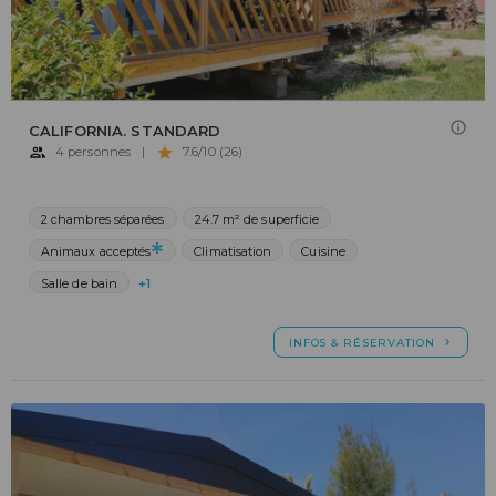
CALIFORNIA. STANDARD
4 personnes
|
7.6/10 (26)
2 chambres séparées
24.7 m² de superficie
Animaux acceptés
Climatisation
Cuisine
Salle de bain
+1
INFOS & RÉSERVATION