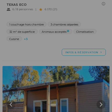
TEXAS ECO
6 / 8 personnes
|
6.1/10 (21)
1 couchage hors chambre
3 chambres séparées
32 m² de superficie
Animaux acceptés
Climatisation
Cuisine
+3
INFOS & RÉSERVATION