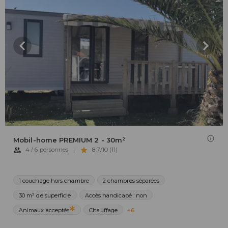
Mobil-home PREMIUM 2 - 30m²
4 / 6 personnes
|
8.7/10 (11)
1 couchage hors chambre
2 chambres séparées
30 m² de superficie
Accès handicapé : non
Animaux acceptés
Chauffage
+6