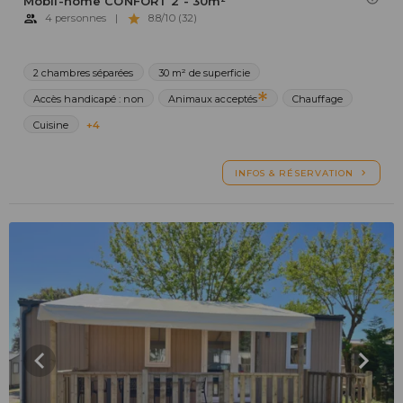
Mobil-home CONFORT 2 - 30m²
4 personnes
|
8.8/10 (32)
2 chambres séparées
30 m² de superficie
Accès handicapé : non
Animaux acceptés
Chauffage
Cuisine
+4
INFOS & RÉSERVATION