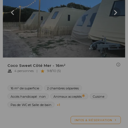
Coco Sweet Côté Mer - 16m²
4 personnes
|
9.8/10 (5)
16 m² de superficie
2 chambres séparées
Accès handicapé : non
Animaux acceptés
Cuisine
Pas de WC et Salle de bain
+1
INFOS & RÉSERVATION