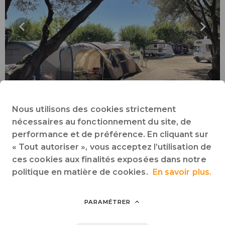
Nous utilisons des cookies strictement
Forfait Emplacement + 1 voiture + 1 tente OU
nécessaires au fonctionnement du site, de
caravane OU camping-car
performance et de préférence. En cliquant sur
2 personnes
|
8.1/10 (112)
« Tout autoriser », vous acceptez l’utilisation de
ces cookies aux finalités exposées dans notre
politique en matière de cookies.
En savoir plus.
80 m² de superficie min
80 m² de superficie moyen
Animaux acceptés
Électricité
$
Ensoleillé
Ombragé
+1
PARAMÉTRER
INFOS & RÉSERVATION