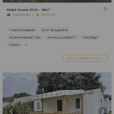
Mobil-home DUO - 18m²
2 personnes
|
9.1/10 (27)
1 chambre séparée
20 m² de superficie
Accès handicapé : non
Animaux acceptés
Chauffage
Cuisine
+5
INFOS & RÉSERVATION