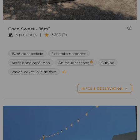
Coco Sweet - 16m²
4 personnes
|
8.6/10 (11)
16 m² de superficie
2 chambres séparées
Accès handicapé : non
Animaux acceptés
Cuisine
Pas de WC et Salle de bain
+1
INFOS & RÉSERVATION