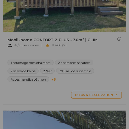
Mobil-home CONFORT 2 PLUS - 30m² | CLIM
4 / 6 personnes
|
8.4/10 (2)
1 couchage hors chambre
2 chambres séparées
2 salles de bains
2 WC
30.5 m² de superficie
Accès handicapé : non
+6
INFOS & RÉSERVATION