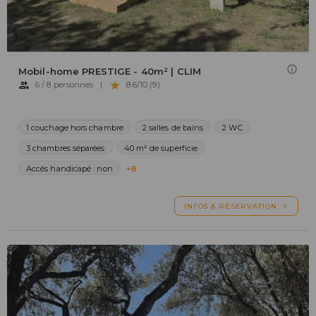
Mobil-home PRESTIGE - 40m² | CLIM
6 / 8 personnes
|
8.6/10 (9)
1 couchage hors chambre
2 salles de bains
2 WC
3 chambres séparées
40 m² de superficie
Accès handicapé : non
+8
INFOS & RÉSERVATION