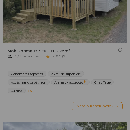
Mobil-home ESSENTIEL - 25m²
4 / 6 personnes
|
7.3/10 (7)
2 chambres séparées
25 m² de superficie
Accès handicapé : non
Animaux acceptés
Chauffage
Cuisine
+4
INFOS & RÉSERVATION