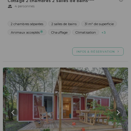
Cottage 2 chambres 2 salles de bains****
4 personnes
2 chambres séparées
2 salles de bains
31 m² de superficie
Animaux acceptés
Chauffage
Climatisation
+3
INFOS & RÉSERVATION