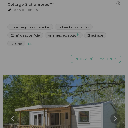
Cottage 3 chambres***
5 / 6 personnes
1 couchage hors chambre
3 chambres séparées
32 m² de superficie
Animaux acceptés
Chauffage
Cuisine
+4
INFOS & RÉSERVATION