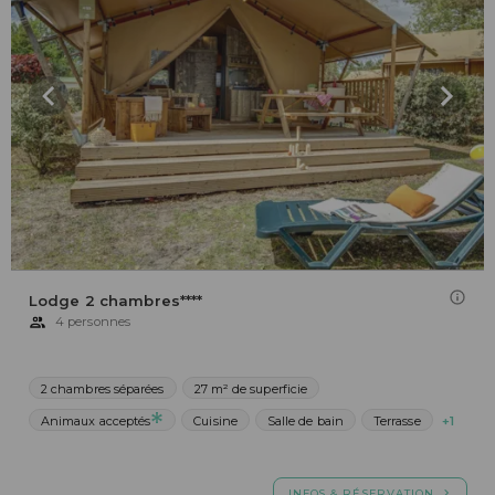
Lodge 2 chambres****
4 personnes
2 chambres séparées
27 m² de superficie
Animaux acceptés
Cuisine
Salle de bain
Terrasse
+1
INFOS & RÉSERVATION