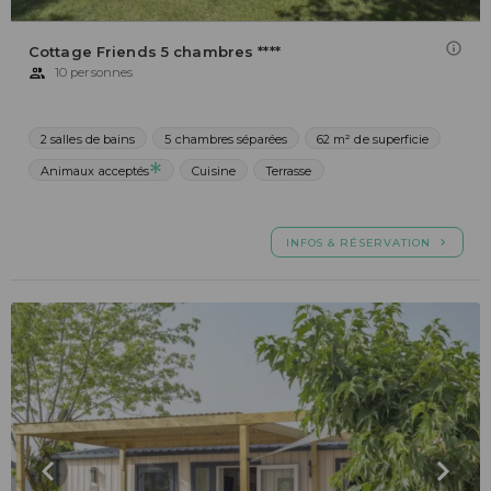
Cottage Friends 5 chambres ****
10 personnes
2 salles de bains
5 chambres séparées
62 m² de superficie
Animaux acceptés
Cuisine
Terrasse
INFOS & RÉSERVATION