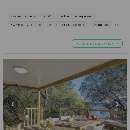
2 salles de bains
2 WC
3 chambres séparées
40 m² de superficie
Animaux non acceptés
Chauffage
+4
INFOS & RÉSERVATION