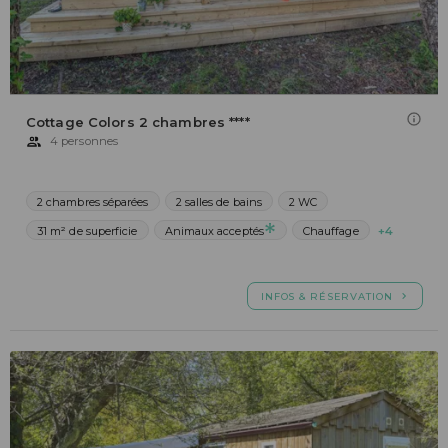
Cottage Colors 2 chambres ****
4 personnes
2 chambres séparées
2 salles de bains
2 WC
31 m² de superficie
Animaux acceptés
Chauffage
+4
INFOS & RÉSERVATION