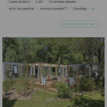
2 salles de bains
2 WC
3 chambres séparées
40 m² de superficie
Animaux acceptés
Chauffage
+4
INFOS & RÉSERVATION