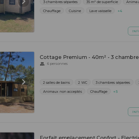
3 chambres séparées
35 m² de superficie
Animau
Chauffage
Cuisine
Lave vaisselle
+4
INF
Cottage Premium - 40m² - 3 chambre
6 personnes
2 salles de bains
2 WC
3 chambres séparées
Animaux non acceptés
Chauffage
+5
INF
Forfait emplacement Confort - Electri