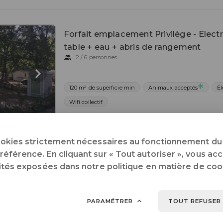
Forfait emplacement Privilège - Electr
table + eau + abris de rangement
2 / 6 personnes
120 m² de superficie min
Animaux acceptés
Él
Wifi collectif
INF
ookies strictement nécessaires au fonctionnement du 
férence. En cliquant sur « Tout autoriser », vous acce
lités exposées dans notre politique en matière de coo
PARAMÉTRER
TOUT REFUSER