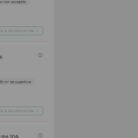
x non acceptés
OS & RÉSERVATION
s
35 m² de superficie
OS & RÉSERVATION
cité 10A