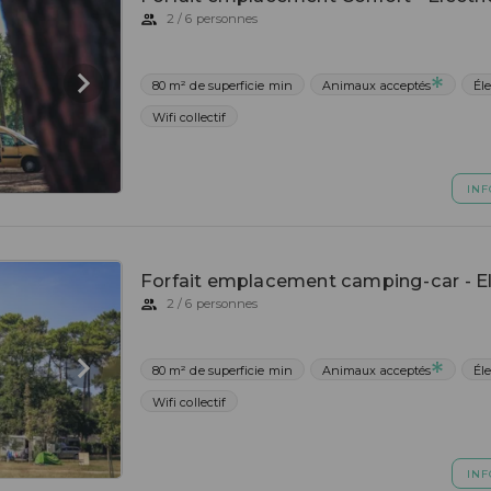
2 / 6 personnes
80 m² de superficie min
Animaux acceptés
Éle
Wifi collectif
INF
Forfait emplacement camping-car - El
2 / 6 personnes
80 m² de superficie min
Animaux acceptés
Éle
Wifi collectif
INF