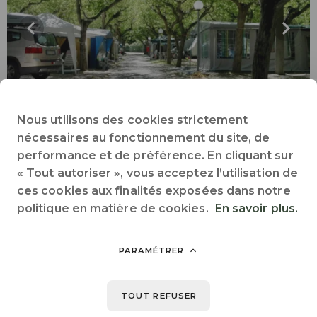
Nous utilisons des cookies strictement
nécessaires au fonctionnement du site, de
performance et de préférence. En cliquant sur
Emplacement Comfort animaux admis
« Tout autoriser », vous acceptez l’utilisation de
1 / 7 personnes
ces cookies aux finalités exposées dans notre
politique en matière de cookies.
En savoir plus.
Animaux acceptés
Électricité
Wifi collectif
PARAMÉTRER
INFOS & RÉSERVATION
TOUT REFUSER