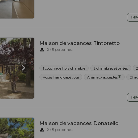
INF
Maison de vacances Tintoretto
2 / 5 personnes
1 couchage hors chambre
2 chambres séparées
2
Accès handicapé : oui
Animaux acceptés
Chau
INF
Maison de vacances Donatello
2 / 5 personnes