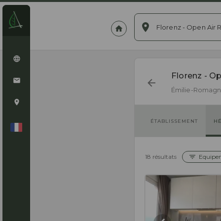
Florenz - Open Air R
Florenz - Op
Émilie-Romag
ÉTABLISSEMENT
H
18 résultats
Equipe