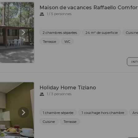
Maison de vacances Raffaello Comfor
1 / 5 personnes
2 chambres séparées
24 m² de superficie
Cuisin
Terrasse
WC
INF
Holiday Home Tiziano
1 / 3 personnes
1 chambre séparée
1 couchage hors chambre
An
Cuisine
Terrasse