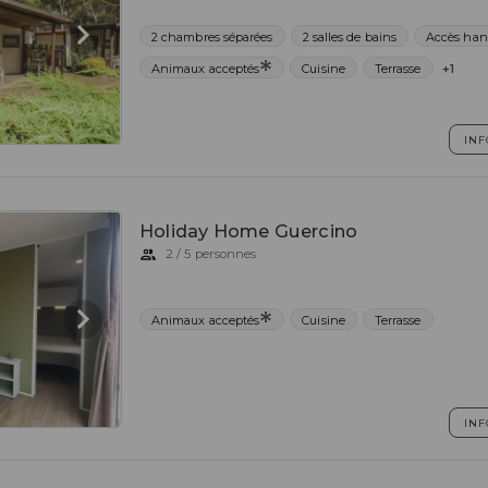
2 chambres séparées
2 salles de bains
Accès hand
Animaux acceptés
Cuisine
Terrasse
+1
INF
Holiday Home Guercino
2 / 5 personnes
Animaux acceptés
Cuisine
Terrasse
INF