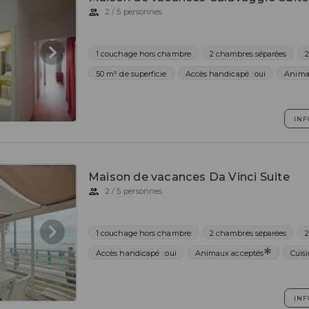
2 / 5 personnes
1 couchage hors chambre
2 chambres séparées
2
50 m² de superficie
Accès handicapé : oui
Anima
INF
Maison de vacances Da Vinci Suite
2 / 5 personnes
1 couchage hors chambre
2 chambres séparées
2
Accès handicapé : oui
Animaux acceptés
Cuis
INF