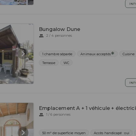
INF
Bungalow Dune
2 / 4 personnes
1 chambre séparée
Animaux acceptés
Cuisine
Terrasse
WC
INF
Emplacement A + 1 véhicule + électric
1 / 6 personnes
50 m² de superficie moyen
Accès handicapé : oui