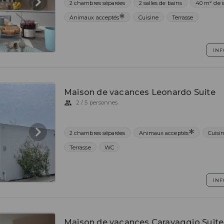
2 chambres séparées
2 salles de bains
40 m² de s
Animaux acceptés
Cuisine
Terrasse
INF
Maison de vacances Leonardo Suite
2 / 5 personnes
2 chambres séparées
Animaux acceptés
Cuisi
Terrasse
WC
INF
Maison de vacances Caravaggio Suite