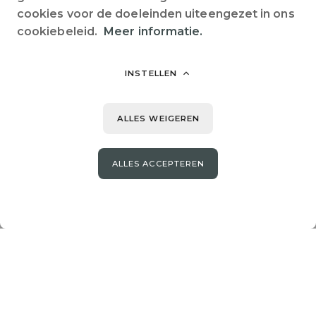
cookies voor de doeleinden uiteengezet in ons
cookiebeleid.
Meer informatie.
ROMANEE Capeyrou
Nieuw-Aquitanië
Dordogne
Beynac
INSTELLEN
Bar
Collectieve Wifi
Huisdieren toegestaan
ALLES WEIGEREN
In de stad
Kruidenier
Op het platteland
+4
ALLES ACCEPTEREN
Bekijk