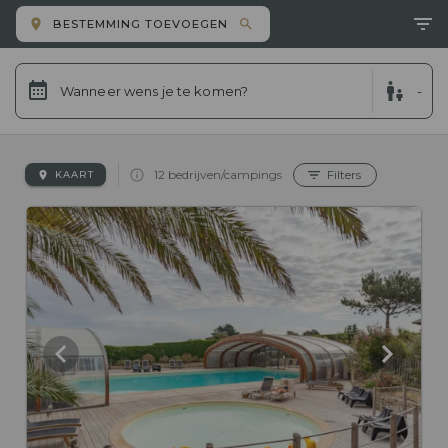
BESTEMMING TOEVOEGEN
Wanneer wens je te komen?
-
12 bedrijven/campings
Filters
KAART