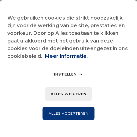
oktober 2026
We gebruiken cookies die strikt noodzakelijk
zijn voor de werking van de site, prestaties en
Ma
Di
Wo
Do
Vr
Za
Zo
voorkeur. Door op Alles toestaan te klikken,
gaat u akkoord met het gebruik van deze
1
2
3
4
cookies voor de doeleinden uiteengezet in ons
cookiebeleid.
Meer informatie.
5
6
7
8
9
10
11
12
13
14
15
16
17
18
INSTELLEN
19
20
21
22
23
24
25
ALLES WEIGEREN
26
27
28
29
30
31
ALLES ACCEPTEREN
november 2026
ANNULEREN
ZONDER DATUM
Ma
Di
Wo
Do
Vr
Za
Zo