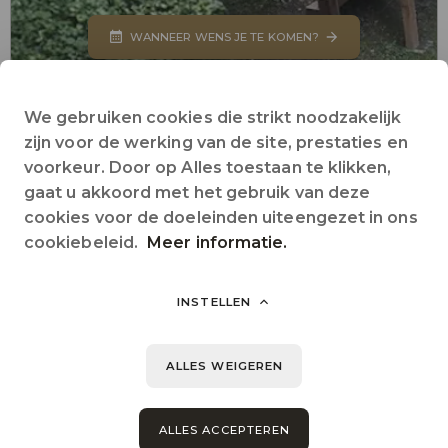
WANNEER WENS JE TE KOMEN?
We gebruiken cookies die strikt noodzakelijk
zijn voor de werking van de site, prestaties en
voorkeur. Door op Alles toestaan te klikken,
Website
Naar de website van de camping
gaat u akkoord met het gebruik van deze
cookies voor de doeleinden uiteengezet in ons
+33 (0)6.02.34.57.25
cookiebeleid.
Meer informatie.
Telefoon
INSTELLEN
denossander@free.fr
E-mail
ALLES WEIGEREN
lieu Dit les 3 Cantons
82140
Saint Antonin de Noble Val
- Frankrijk
ALLES ACCEPTEREN