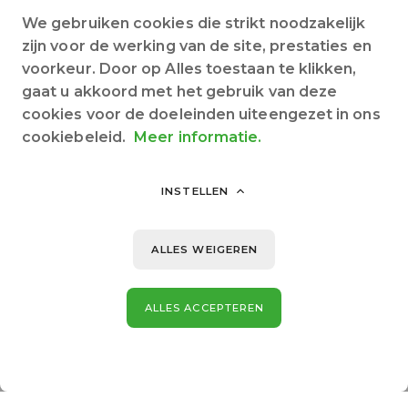
We gebruiken cookies die strikt noodzakelijk
Bestelling afronden
zijn voor de werking van de site, prestaties en
voorkeur. Door op Alles toestaan te klikken,
* Verplichte velden
gaat u akkoord met het gebruik van deze
cookies voor de doeleinden uiteengezet in ons
* Ik lees en accepteer de
Algemene
cookiebeleid.
Meer informatie.
voorwaarden
Overeenkomstig artikel L-221-28 van de
INSTELLEN
consumentenwetgeving is het verlenen van accommodatie
diensten uitgesloten van het recht op herroeping.
ALLES WEIGEREN
ALLES ACCEPTEREN
OVERGAAN TOT BETALING (€ 50)