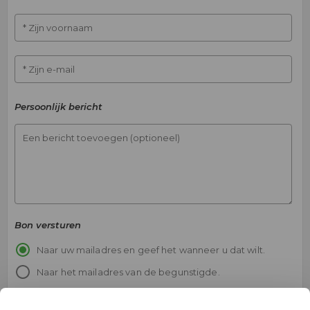
* Zijn voornaam
* Zijn e-mail
Persoonlijk bericht
Een bericht toevoegen (optioneel)
Bon versturen
Naar uw mailadres en geef het wanneer u dat wilt.
Naar het mailadres van de begunstigde.