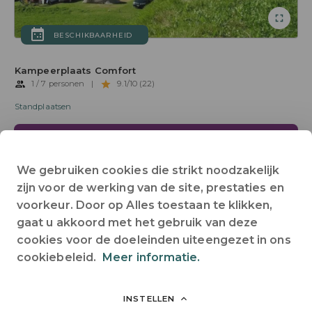
BESCHIKBAARHEID
Kampeerplaats Comfort
1 / 7 personen
|
9.1/10 (22)
Standplaatsen
RESERVEREN
We gebruiken cookies die strikt noodzakelijk
BESCHRIJVING
SPECIALE AANBIEDINGEN
MENINGEN
zijn voor de werking van de site, prestaties en
voorkeur. Door op Alles toestaan te klikken,
gaat u akkoord met het gebruik van deze
Huisdieren toegestaan
Alles zien
cookies voor de doeleinden uiteengezet in ons
cookiebeleid.
Meer informatie.
INSTELLEN