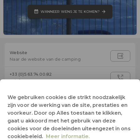
WANNEER WENS JE TE KOMEN?
Website
Naar de website van de camping
+33 (0)5.63.74.00.82
Telefoon
info@leplo.com
We gebruiken cookies die strikt noodzakelijk
E-mail
zijn voor de werking van de site, prestaties en
voorkeur. Door op Alles toestaan te klikken,
23 Rue du Plô du Catussou
gaat u akkoord met het gebruik van deze
81260
LE BEZ
- Frankrijk
cookies voor de doeleinden uiteengezet in ons
cookiebeleid.
Meer informatie.
Facebook pagina